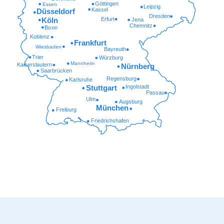
Göttingen
Essen
Leipzig
Kassel
Düsseldorf
Dresden
Erfurt
Köln
Jena
Chemnitz
Bonn
Koblenz
Frankfurt
Wiesbaden
Bayreuth
Trier
Würzburg
Mannheim
Kaiserslautern
Nürnberg
Saarbrücken
Regensburg
Karlsruhe
Ingolstadt
Stuttgart
Passau
Ulm
Augsburg
München
Freiburg
Friedrichshafen