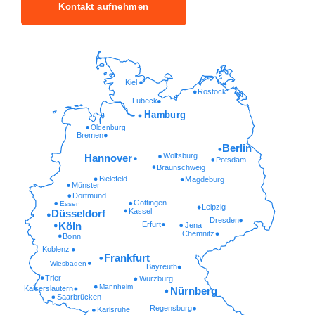
Kontakt aufnehmen
Kiel
Rostock
Lübeck
Hamburg
Oldenburg
Bremen
Berlin
Wolfsburg
Hannover
Potsdam
Braunschweig
Bielefeld
Magdeburg
Münster
Dortmund
Göttingen
Essen
Leipzig
Kassel
Düsseldorf
Dresden
Erfurt
Köln
Jena
Chemnitz
Bonn
Koblenz
Frankfurt
Wiesbaden
Bayreuth
Trier
Würzburg
Mannheim
Kaiserslautern
Nürnberg
Saarbrücken
Regensburg
Karlsruhe