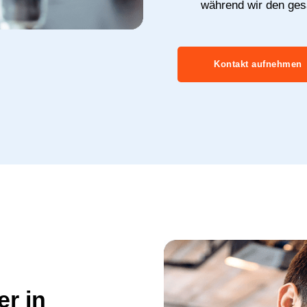
während wir den ge
Kontakt aufnehmen
er in