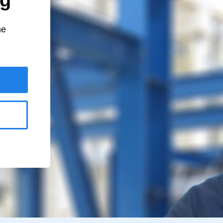
ng
he