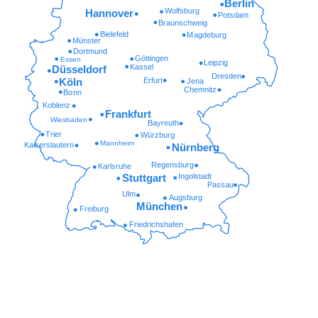
Berlin
Wolfsburg
Hannover
Potsdam
Braunschweig
Bielefeld
Magdeburg
Münster
Dortmund
Göttingen
Essen
Leipzig
Kassel
Düsseldorf
Dresden
Erfurt
Köln
Jena
Chemnitz
Bonn
Koblenz
Frankfurt
Wiesbaden
Bayreuth
Trier
Würzburg
Mannheim
Kaiserslautern
Nürnberg
Regensburg
Karlsruhe
Ingolstadt
Stuttgart
Passau
Ulm
Augsburg
München
Freiburg
Friedrichshafen