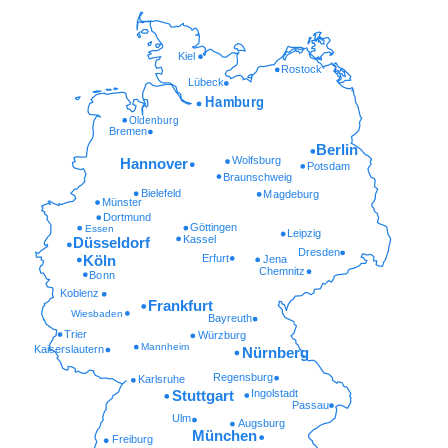
Kiel
Rostock
Lübeck
Hamburg
Oldenburg
Bremen
Berlin
Wolfsburg
Hannover
Potsdam
Braunschweig
Bielefeld
Magdeburg
Münster
Dortmund
Göttingen
Essen
Leipzig
Kassel
Düsseldorf
Dresden
Erfurt
Köln
Jena
Chemnitz
Bonn
Koblenz
Frankfurt
Wiesbaden
Bayreuth
Trier
Würzburg
Mannheim
Kaiserslautern
Nürnberg
Regensburg
Karlsruhe
Ingolstadt
Stuttgart
Passau
Ulm
Augsburg
München
Freiburg