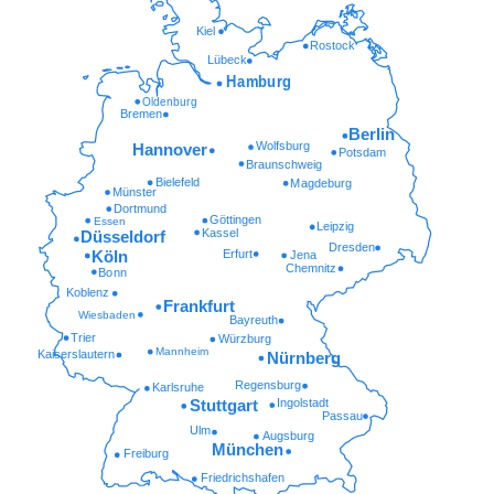
Kiel
Rostock
Lübeck
Hamburg
Oldenburg
Bremen
Berlin
Wolfsburg
Hannover
Potsdam
Braunschweig
Bielefeld
Magdeburg
Münster
Dortmund
Göttingen
Essen
Leipzig
Kassel
Düsseldorf
Dresden
Erfurt
Köln
Jena
Chemnitz
Bonn
Koblenz
Frankfurt
Wiesbaden
Bayreuth
Trier
Würzburg
Mannheim
Kaiserslautern
Nürnberg
Regensburg
Karlsruhe
Ingolstadt
Stuttgart
Passau
Ulm
Augsburg
München
Freiburg
Friedrichshafen