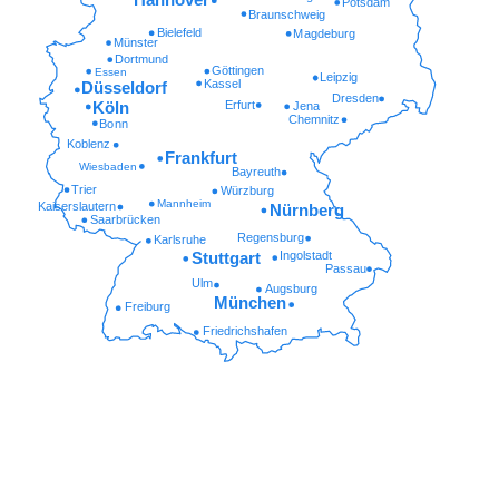
Potsdam
Braunschweig
Bielefeld
Magdeburg
Münster
Dortmund
Göttingen
Essen
Leipzig
Kassel
Düsseldorf
Dresden
Erfurt
Köln
Jena
Chemnitz
Bonn
Koblenz
Frankfurt
Wiesbaden
Bayreuth
Trier
Würzburg
Mannheim
Kaiserslautern
Nürnberg
Saarbrücken
Regensburg
Karlsruhe
Ingolstadt
Stuttgart
Passau
Ulm
Augsburg
München
Freiburg
Friedrichshafen