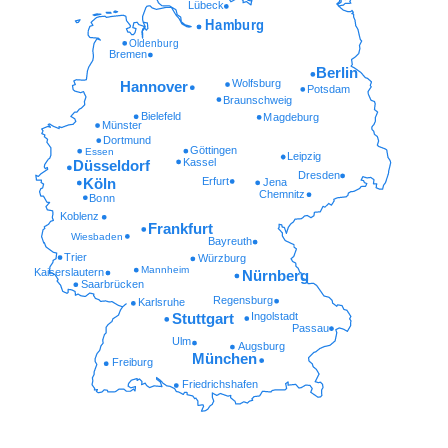
Lübeck
Hamburg
Oldenburg
Bremen
Berlin
Wolfsburg
Hannover
Potsdam
Braunschweig
Bielefeld
Magdeburg
Münster
Dortmund
Göttingen
Essen
Leipzig
Kassel
Düsseldorf
Dresden
Erfurt
Köln
Jena
Chemnitz
Bonn
Koblenz
Frankfurt
Wiesbaden
Bayreuth
Trier
Würzburg
Mannheim
Kaiserslautern
Nürnberg
Saarbrücken
Regensburg
Karlsruhe
Ingolstadt
Stuttgart
Passau
Ulm
Augsburg
München
Freiburg
Friedrichshafen