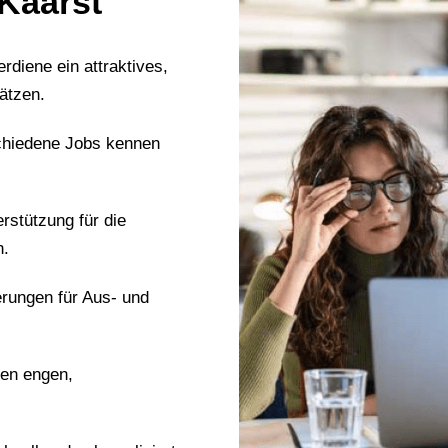
 Kaarst
erdiene ein attraktives,
ätzen.
chiedene Jobs kennen
erstützung für die
n.
erungen für Aus- und
nen engen,