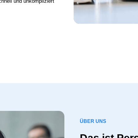
chnell und unkompliziert
ÜBER UNS
Das ist Per