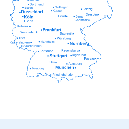
Münster
Dortmund
Göttingen
Essen
Leipzig
Kassel
Düsseldorf
Dresden
Erfurt
Köln
Jena
Chemnitz
Bonn
Koblenz
Frankfurt
Wiesbaden
Bayreuth
Trier
Würzburg
Mannheim
Kaiserslautern
Nürnberg
Saarbrücken
Regensburg
Karlsruhe
Ingolstadt
Stuttgart
Passau
Ulm
Augsburg
München
Freiburg
Friedrichshafen