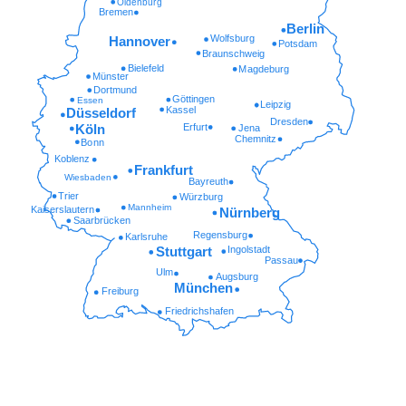
Oldenburg
Bremen
Berlin
Wolfsburg
Hannover
Potsdam
Braunschweig
Bielefeld
Magdeburg
Münster
Dortmund
Göttingen
Essen
Leipzig
Kassel
Düsseldorf
Dresden
Erfurt
Köln
Jena
Chemnitz
Bonn
Koblenz
Frankfurt
Wiesbaden
Bayreuth
Trier
Würzburg
Mannheim
Kaiserslautern
Nürnberg
Saarbrücken
Regensburg
Karlsruhe
Ingolstadt
Stuttgart
Passau
Ulm
Augsburg
München
Freiburg
Friedrichshafen