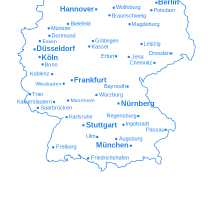
Berlin
Wolfsburg
Hannover
Potsdam
Braunschweig
Bielefeld
Magdeburg
Münster
Dortmund
Göttingen
Essen
Leipzig
Kassel
Düsseldorf
Dresden
Erfurt
Köln
Jena
Chemnitz
Bonn
Koblenz
Frankfurt
Wiesbaden
Bayreuth
Trier
Würzburg
Mannheim
Kaiserslautern
Nürnberg
Saarbrücken
Regensburg
Karlsruhe
Ingolstadt
Stuttgart
Passau
Ulm
Augsburg
München
Freiburg
Friedrichshafen