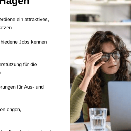
n Hagen
erdiene ein attraktives,
ätzen.
chiedene Jobs kennen
erstützung für die
n.
erungen für Aus- und
nen engen,