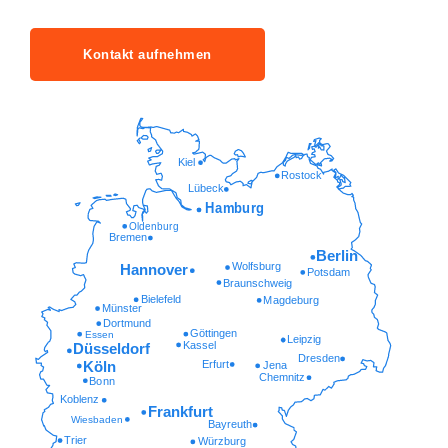
Kontakt aufnehmen
Kiel
Rostock
Lübeck
Hamburg
Oldenburg
Bremen
Berlin
Wolfsburg
Hannover
Potsdam
Braunschweig
Bielefeld
Magdeburg
Münster
Dortmund
Göttingen
Essen
Leipzig
Kassel
Düsseldorf
Dresden
Erfurt
Köln
Jena
Chemnitz
Bonn
Koblenz
Frankfurt
Wiesbaden
Bayreuth
Trier
Würzburg