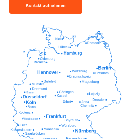
Kontakt aufnehmen
Kiel
Rostock
Lübeck
Hamburg
Oldenburg
Bremen
Berlin
Wolfsburg
Hannover
Potsdam
Braunschweig
Bielefeld
Magdeburg
Münster
Dortmund
Göttingen
Essen
Leipzig
Kassel
Düsseldorf
Dresden
Erfurt
Köln
Jena
Chemnitz
Bonn
Koblenz
Frankfurt
Wiesbaden
Bayreuth
Trier
Würzburg
Mannheim
Kaiserslautern
Nürnberg
Saarbrücken
Regensburg