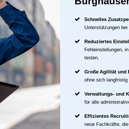
Burghause
Schnelles Zusatzpe
Unterstützungen bei
Reduziertes Einste
Fehleinstellungen, i
testen.
Große Agilität und F
ohne sich langfristig
Verwaltungs- und 
für alle administrat
Effizientes Recruit
neue Fachkräfte, di