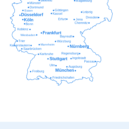
Bielefeld
Magdeburg
Münster
Dortmund
Göttingen
Essen
Leipzig
Kassel
Düsseldorf
Dresden
Erfurt
Köln
Jena
Chemnitz
Bonn
Koblenz
Frankfurt
Wiesbaden
Bayreuth
Trier
Würzburg
Mannheim
Kaiserslautern
Nürnberg
Saarbrücken
Regensburg
Karlsruhe
Ingolstadt
Stuttgart
Passau
Ulm
Augsburg
München
Freiburg
Friedrichshafen