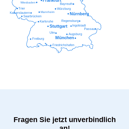
Frankfurt
Wiesbaden
Bayreuth
Trier
Würzburg
Mannheim
Kaiserslautern
Nürnberg
Saarbrücken
Regensburg
Karlsruhe
Ingolstadt
Stuttgart
Passau
Ulm
Augsburg
München
Freiburg
Friedrichshafen
Fragen Sie jetzt unverbindlich
an!