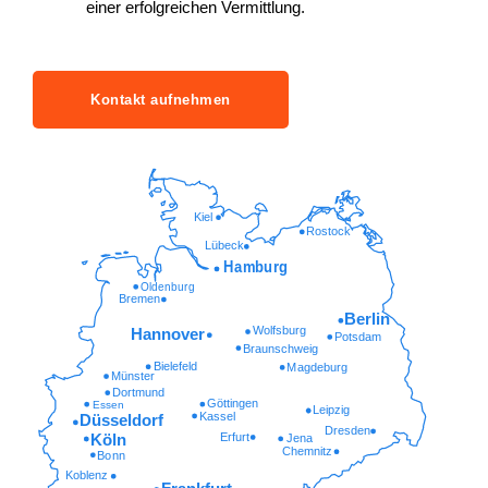
einer erfolgreichen Vermittlung.
Kontakt aufnehmen
Kiel
Rostock
Lübeck
Hamburg
Oldenburg
Bremen
Berlin
Wolfsburg
Hannover
Potsdam
Braunschweig
Bielefeld
Magdeburg
Münster
Dortmund
Göttingen
Essen
Leipzig
Kassel
Düsseldorf
Dresden
Erfurt
Köln
Jena
Chemnitz
Bonn
Koblenz