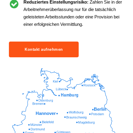
Reduziertes Einstellungsrisiko:
Zahlen Sie in der
Arbeitnehmerüberlassung nur für die tatsächlich
geleisteten Arbeitsstunden oder eine Provision bei
einer erfolgreichen Vermittlung.
Kontakt aufnehmen
Kiel
Rostock
Lübeck
Hamburg
Oldenburg
Bremen
Berlin
Wolfsburg
Hannover
Potsdam
Braunschweig
Bielefeld
Magdeburg
Münster
Dortmund
Göttingen
Essen