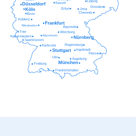
Leipzig
Kassel
Düsseldorf
Dresden
Erfurt
Köln
Jena
Chemnitz
Bonn
Koblenz
Frankfurt
Wiesbaden
Bayreuth
Trier
Würzburg
Mannheim
Kaiserslautern
Nürnberg
Saarbrücken
Regensburg
Karlsruhe
Ingolstadt
Stuttgart
Passau
Ulm
Augsburg
München
Freiburg
Friedrichshafen