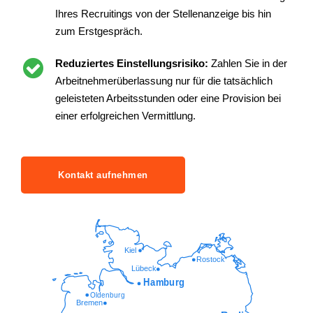
einem großen Talentpool an qualifiziertem
Fachpersonal passend zu Ihren Bedürfnissen.
Persönlicher Ansprechpartner:
Sie erhalten
eine persönliche Ansprechperson, die Sie bei
allen Fragen unterstützt.
Minimierung des Rekrutierungsaufwands:
Minimieren Sie Ihre Kosten durch das
Outsourcing Ihres Recruitings von der
Stellenanzeige bis hin zum Erstgespräch.
Reduziertes Einstellungsrisiko:
Zahlen Sie in
der Arbeitnehmerüberlassung nur für die
tatsächlich geleisteten Arbeitsstunden oder eine
Provision bei einer erfolgreichen Vermittlung.