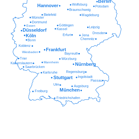
Kontakt aufnehmen
Kiel
Rostock
Lübeck
Hamburg
Oldenburg
Bremen
Berlin
Wolfsburg
Hannover
Potsdam
Braunschweig
Bielefeld
Magdeburg
Münster
Dortmund
Göttingen
Essen
Leipzig
Kassel
Düsseldorf
Dresden
Köln
Erfurt
Jena
Chemnitz
Bonn
Koblenz
Frankfurt
Wiesbaden
Bayreuth
Trier
Würzburg
Mannheim
Kaiserslautern
Nürnberg
Saarbrücken
Regensburg
Karlsruhe