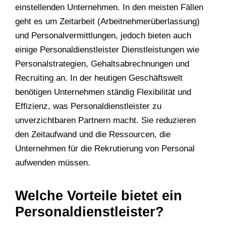
überbrücken oder spezialisierte Positionen zu
besetzen. Der Personaldienstleister fungiert dabei
als Schnittstelle zwischen potenziellen
Arbeitnehmern und dem einstellenden
Unternehmen. In den meisten Fällen geht es um
Zeitarbeit (Arbeitnehmerüberlassung) und
Personalvermittlungen, jedoch bieten auch einige
Personaldienstleister Dienstleistungen wie
Personalstrategien, Gehaltsabrechnungen und
Recruiting an. In der heutigen Geschäftswelt
benötigen Unternehmen ständig Flexibilität und
×
Effizienz, was Personaldienstleister zu
Što tražite?
unverzichtbaren Partnern macht. Sie reduzieren
den Zeitaufwand und die Ressourcen, die
Unternehmen für die Rekrutierung von Personal
Tražite li novi posao ili imate otvorene pozicije
i
aufwenden müssen.
tražite osoblje?