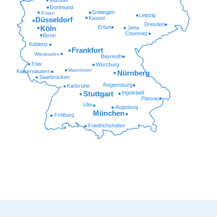
Münster
Dortmund
Göttingen
Essen
Leipzig
Kassel
Düsseldorf
Dresden
Erfurt
Köln
Jena
Chemnitz
Bonn
Koblenz
Frankfurt
Wiesbaden
Bayreuth
Trier
Würzburg
Mannheim
Kaiserslautern
Nürnberg
Saarbrücken
Regensburg
Karlsruhe
Ingolstadt
Stuttgart
Passau
Ulm
Augsburg
München
Freiburg
Friedrichshafen