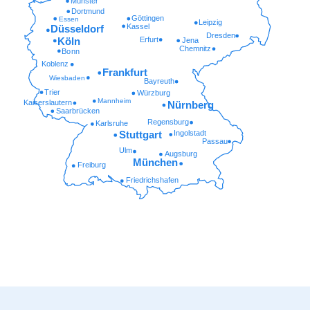
Münster
Dortmund
Göttingen
Essen
Leipzig
Kassel
Düsseldorf
Dresden
Erfurt
Köln
Jena
Chemnitz
Bonn
Koblenz
Frankfurt
Wiesbaden
Bayreuth
Trier
Würzburg
Mannheim
Kaiserslautern
Nürnberg
Saarbrücken
Regensburg
Karlsruhe
Ingolstadt
Stuttgart
Passau
Ulm
Augsburg
München
Freiburg
Friedrichshafen