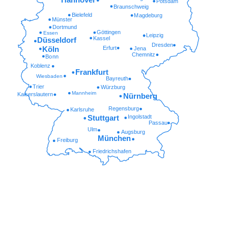
Potsdam
Braunschweig
Bielefeld
Magdeburg
Münster
Dortmund
Göttingen
Essen
Leipzig
Kassel
Düsseldorf
Dresden
Erfurt
Köln
Jena
Chemnitz
Bonn
Koblenz
Frankfurt
Wiesbaden
Bayreuth
Trier
Würzburg
Mannheim
Kaiserslautern
Nürnberg
Regensburg
Karlsruhe
Ingolstadt
Stuttgart
Passau
Ulm
Augsburg
München
Freiburg
Friedrichshafen