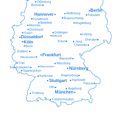
Oldenburg
Bremen
Berlin
Wolfsburg
Hannover
Potsdam
Braunschweig
Osnabrück
Bielefeld
Magdeburg
Münster
Dortmund
Göttingen
Essen
Leipzig
Kassel
Düsseldorf
Dresden
Erfurt
Köln
Jena
Chemnitz
Bonn
Koblenz
Frankfurt
Wiesbaden
Bayreuth
Trier
Würzburg
Mannheim
Kaiserslautern
Nürnberg
Saarbrücken
Regensburg
Karlsruhe
Ingolstadt
Stuttgart
Passau
Ulm
Augsburg
München
Freiburg
Friedrichshafen