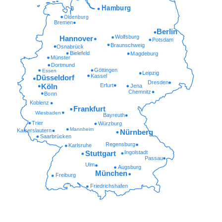
Hamburg
Oldenburg
Bremen
Berlin
Wolfsburg
Hannover
Potsdam
Braunschweig
Osnabrück
Bielefeld
Magdeburg
Münster
Dortmund
Göttingen
Essen
Leipzig
Kassel
Düsseldorf
Dresden
Erfurt
Köln
Jena
Chemnitz
Bonn
Koblenz
Frankfurt
Wiesbaden
Bayreuth
Trier
Würzburg
Mannheim
Kaiserslautern
Nürnberg
Saarbrücken
Regensburg
Karlsruhe
Ingolstadt
Stuttgart
Passau
Ulm
Augsburg
München
Freiburg
Friedrichshafen