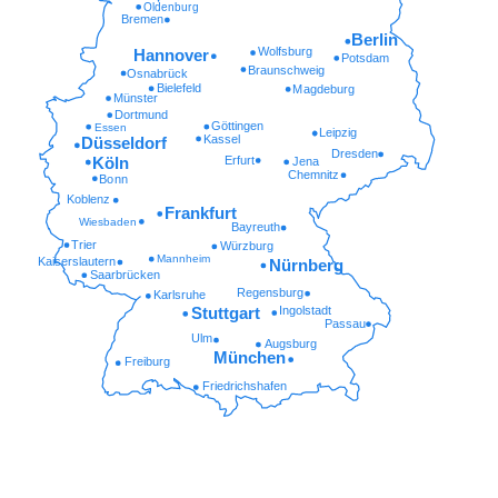
Oldenburg
Bremen
Berlin
Wolfsburg
Hannover
Potsdam
Braunschweig
Osnabrück
Bielefeld
Magdeburg
Münster
Dortmund
Göttingen
Essen
Leipzig
Kassel
Düsseldorf
Dresden
Erfurt
Köln
Jena
Chemnitz
Bonn
Koblenz
Frankfurt
Wiesbaden
Bayreuth
Trier
Würzburg
Mannheim
Kaiserslautern
Nürnberg
Saarbrücken
Regensburg
Karlsruhe
Ingolstadt
Stuttgart
Passau
Ulm
Augsburg
München
Freiburg
Friedrichshafen