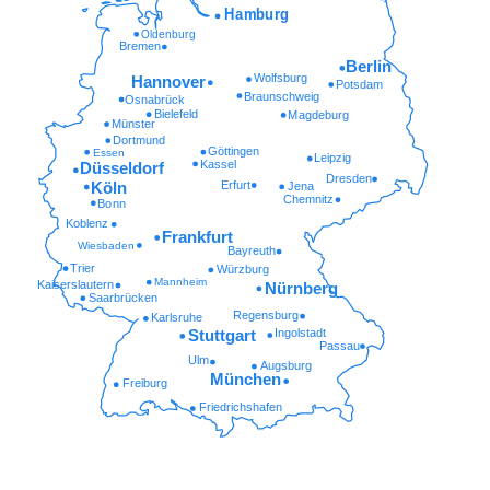
Hamburg
Oldenburg
Bremen
Berlin
Wolfsburg
Hannover
Potsdam
Braunschweig
Osnabrück
Bielefeld
Magdeburg
Münster
Dortmund
Göttingen
Essen
Leipzig
Kassel
Düsseldorf
Dresden
Erfurt
Köln
Jena
Chemnitz
Bonn
Koblenz
Frankfurt
Wiesbaden
Bayreuth
Trier
Würzburg
Mannheim
Kaiserslautern
Nürnberg
Saarbrücken
Regensburg
Karlsruhe
Ingolstadt
Stuttgart
Passau
Ulm
Augsburg
München
Freiburg
Friedrichshafen