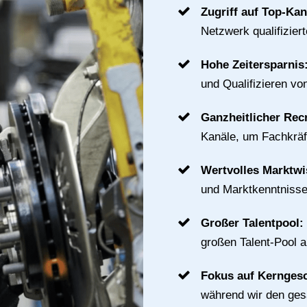
Zugriff auf Top-Ka
Netzwerk qualifizier
Hohe Zeitersparnis
und Qualifizieren vo
Ganzheitlicher Rec
Kanäle, um Fachkräft
Wertvolles Marktw
und Marktkenntnisse
Großer Talentpool:
großen Talent-Pool 
Fokus auf Kernges
während wir den ge