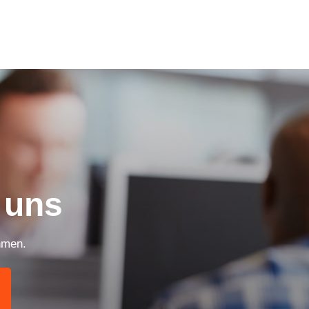
 uns
hmen.