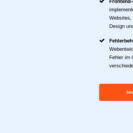
Frontend
implementi
Websites, 
Design und
Fehlerbe
Webentwick
Fehler im 
verschied
Jet