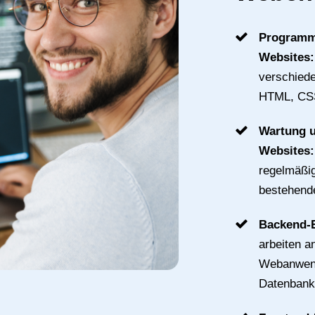
Programm
Websites
verschied
HTML, CSS
Wartung u
Websites
regelmäßig
bestehend
Backend-
arbeiten a
Webanwend
Datenbank