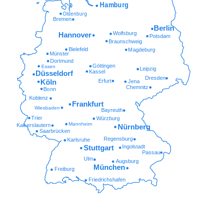
Hamburg
Oldenburg
Bremen
Berlin
Wolfsburg
Hannover
Potsdam
Braunschweig
Bielefeld
Magdeburg
Münster
Dortmund
Göttingen
Essen
Leipzig
Kassel
Düsseldorf
Dresden
Erfurt
Köln
Jena
Chemnitz
Bonn
Koblenz
Frankfurt
Wiesbaden
Bayreuth
Trier
Würzburg
Mannheim
Kaiserslautern
Nürnberg
Saarbrücken
Regensburg
Karlsruhe
Ingolstadt
Stuttgart
Passau
Ulm
Augsburg
München
Freiburg
Friedrichshafen