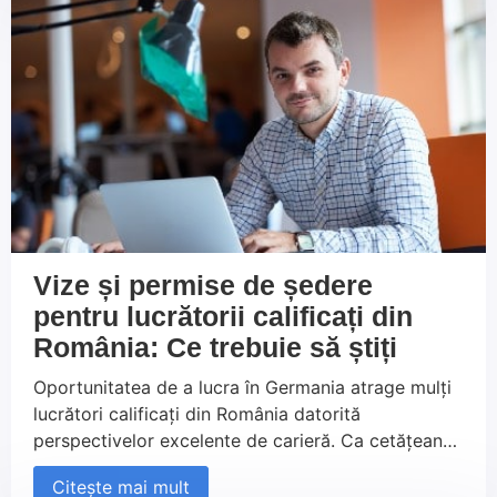
contribui la un mediu de lucru armonios și
productiv, deschizându-și astfel calea către o
carieră de succes în Germania.
Vize și permise de ședere
pentru lucrătorii calificați din
România: Ce trebuie să știți
Oportunitatea de a lucra în Germania atrage mulți
lucrători calificați din România datorită
perspectivelor excelente de carieră. Ca cetățean
UE, nu aveți nevoie de viză sau permis de ședere
Citește mai mult
pentru a lucra în Germania, dar este esențial să vă