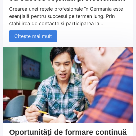
Crearea unei rețele profesionale în Germania este
esențială pentru succesul pe termen lung. Prin
stabilirea de contacte și participarea la
evenimente și platforme precum Xing și LinkedIn,
Citește mai mult
vă puteți extinde rețeaua și accesa oportunități de
carieră valoroase. Cu sprijinul Persowerk și al
strategiilor potrivite, veți putea să vă construiți o
rețea solidă și să vă atingeți obiectivele
profesionale în Germania.
Oportunități de formare continuă