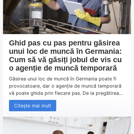
Ghid pas cu pas pentru găsirea
unui loc de muncă în Germania:
Cum să vă găsiți jobul de vis cu
o agenție de muncă temporară
Găsirea unui loc de muncă în Germania poate fi
provocatoare, dar o agenție de muncă temporară
vă poate ghida prin fiecare pas. De la pregătirea
candidaturii și selectarea ofertei potrivite, până la
Citește mai mult
organizarea cazării și începutul activității, sprijinul
oferit vă permite să vă concentrați pe cariera dvs.
Cu ajutorul Persowerk, veți începe cu succes o
nouă etapă profesională în Germania.