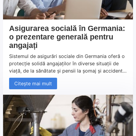
Asigurarea socială în Germania:
o prezentare generală pentru
angajați
Sistemul de asigurări sociale din Germania oferă o
protecție solidă angajaților în diverse situații de
viață, de la sănătate și pensii la șomaj și accidente
de muncă. Este esențial să înțelegeți cum
Citește mai mult
funcționează aceste asigurări și ce beneficii vă pot
aduce. Indiferent dacă sunteți nou în Germania sau
lucrați aici de ceva timp, acest ghid vă oferă
informațiile necesare pentru a naviga eficient prin
sistemul german de securitate socială.