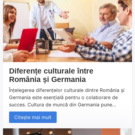
Diferențe culturale între
România și Germania
Înțelegerea diferențelor culturale dintre România și
Germania este esențială pentru o colaborare de
succes. Cultura de muncă din Germania pune
accent pe structură, punctualitate și comunicare
Citește mai mult
directă, aspecte care pot fi diferite de cele din
România. Prin adaptarea la aceste valori și prin
respectarea acestora, angajații români pot