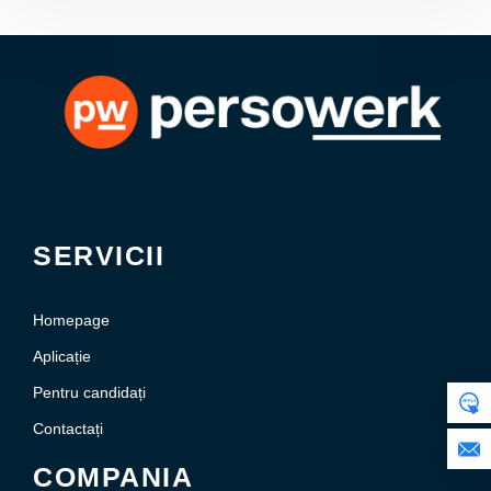
folosiți platformele potrivite și nu uitați să pregătiți
toate documentele necesare pentru a reacționa
rapid la ofertele potrivite. Persowerk vă poate
sprijini în acest proces, asigurându-vă un început
reușit în noua dumneavoastră viață din Germania.
SERVICII
Homepage
Aplicație
Pentru candidați
Contactați
COMPANIA