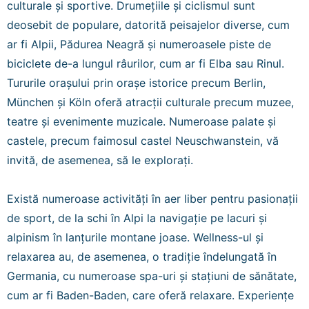
culturale și sportive. Drumețiile și ciclismul sunt
deosebit de populare, datorită peisajelor diverse, cum
ar fi Alpii, Pădurea Neagră și numeroasele piste de
biciclete de-a lungul râurilor, cum ar fi Elba sau Rinul.
Tururile orașului prin orașe istorice precum Berlin,
München și Köln oferă atracții culturale precum muzee,
teatre și evenimente muzicale. Numeroase palate și
castele, precum faimosul castel Neuschwanstein, vă
invită, de asemenea, să le explorați.
Există numeroase activități în aer liber pentru pasionații
de sport, de la schi în Alpi la navigație pe lacuri și
alpinism în lanțurile montane joase. Wellness-ul și
relaxarea au, de asemenea, o tradiție îndelungată în
Germania, cu numeroase spa-uri și stațiuni de sănătate,
cum ar fi Baden-Baden, care oferă relaxare. Experiențe