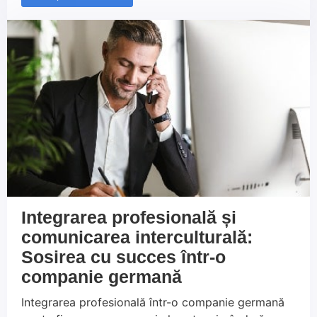
înregistrați la autoritățile locale și să înțelegeți
regulile privind profesiile reglementate. Acest ghid
vă oferă toate informațiile necesare pentru un
început reușit în Germania.
Integrarea profesională și
comunicarea interculturală:
Sosirea cu succes într-o
companie germană
Integrarea profesională într-o companie germană