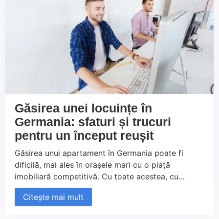
Găsirea unei locuințe în
Germania: sfaturi și trucuri
pentru un început reușit
Găsirea unui apartament în Germania poate fi
dificilă, mai ales în orașele mari cu o piață
imobiliară competitivă. Cu toate acestea, cu
pregătirea corespunzătoare și urmând câțiva pași
Citește mai mult
esențiali, vă puteți crește șansele de a găsi
locuința perfectă. Începeți căutarea din timp,