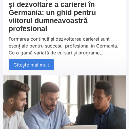
și dezvoltare a carierei în
Germania: un ghid pentru
viitorul dumneavoastră
profesional
Formarea continuă și dezvoltarea carierei sunt
esențiale pentru succesul profesional în Germania.
Cu o gamă variată de cursuri și programe,
Germania oferă oportunități excelente pentru a vă
Citește mai mult
extinde competențele și a vă atinge obiectivele
profesionale. Acest ghid vă va arăta cum să
profitați de aceste oportunități și să vă construiți
un viitor solid în cariera dvs. în Germania.