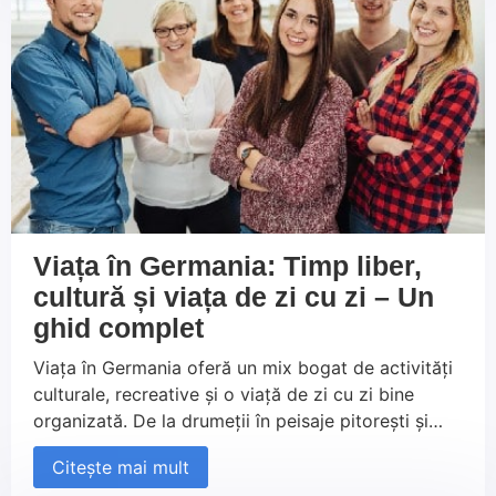
venitul net. În acest articol, îți explicăm pas cu pas
cum să îți gestionezi corect obligațiile fiscale în
Germania și cum să îți optimizezi declarația fiscală
pentru a te bucura de un venit mai mare.
Viața în Germania: Timp liber,
cultură și viața de zi cu zi – Un
ghid complet
Viața în Germania oferă un mix bogat de activități
culturale, recreative și o viață de zi cu zi bine
organizată. De la drumeții în peisaje pitorești și
explorarea orașelor istorice, până la savurarea
Citește mai mult
tradițiilor locale în grădinile de bere și piețele de