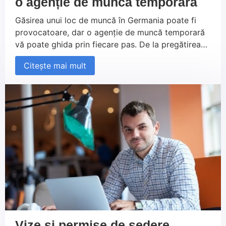
o agenție de muncă temporară
Găsirea unui loc de muncă în Germania poate fi
provocatoare, dar o agenție de muncă temporară
vă poate ghida prin fiecare pas. De la pregătirea
candidaturii și selectarea ofertei potrivite, până la
Citește mai mult
organizarea cazării și începutul activității, sprijinul
oferit vă permite să vă concentrați pe cariera dvs.
Cu ajutorul Persowerk, veți începe cu succes o
nouă etapă profesională în Germania.
Vize și permise de ședere