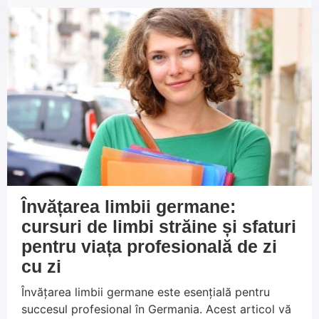
Crăciun, Germania are ceva pentru toată lumea. Cu
sprijinul Persowerk și o abordare deschisă, vă veți
putea bucura pe deplin de tot ceea ce această
țară diversificată are de oferit.
Învățarea limbii germane:
cursuri de limbi străine și sfaturi
pentru viața profesională de zi
cu zi
Învățarea limbii germane este esențială pentru
succesul profesional în Germania. Acest articol vă