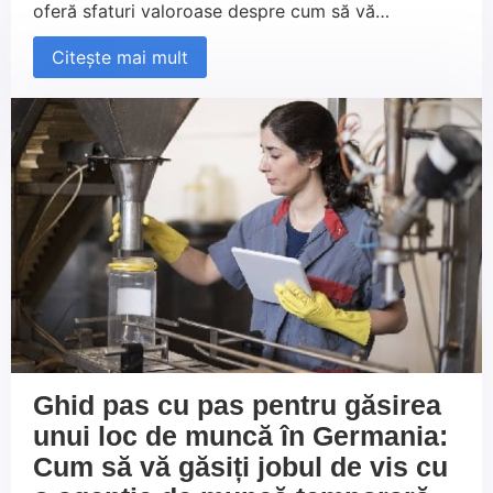
oferă sfaturi valoroase despre cum să vă
îmbunătățiți cunoștințele de germană prin cursuri,
Citește mai mult
aplicații de învățare și practică zilnică. De
asemenea, explorăm nivelurile de limbă necesare
pentru diferite cariere și cum Persowerk vă poate
sprijini în găsirea cursurilor potrivite pentru a vă
dezvolta profesional.
Ghid pas cu pas pentru găsirea
unui loc de muncă în Germania:
Cum să vă găsiți jobul de vis cu