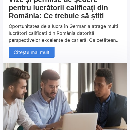
pentru lucrătorii calificați din
România: Ce trebuie să știți
Oportunitatea de a lucra în Germania atrage mulți
lucrători calificați din România datorită
perspectivelor excelente de carieră. Ca cetățean
UE, nu aveți nevoie de viză sau permis de ședere
Citește mai mult
pentru a lucra în Germania, dar este esențial să vă
înregistrați la autoritățile locale și să înțelegeți
regulile privind profesiile reglementate. Acest ghid
vă oferă toate informațiile necesare pentru un
început reușit în Germania.