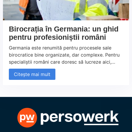
Birocrația în Germania: un ghid
pentru profesioniștii români
Germania este renumită pentru procesele sale
birocratice bine organizate, dar complexe. Pentru
specialiștii români care doresc să lucreze aici,
înțelegerea și gestionarea acestor cerințe
Citește mai mult
administrative pot fi o provocare. În acest ghid, vă
oferim pașii esențiali pentru a vă înregistra corect,
a deschide un cont bancar, a obține o asigurare de
sănătate și multe altele, astfel încât să vă integrați
cu succes pe piața muncii din Germania.