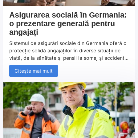
Asigurarea socială în Germania:
o prezentare generală pentru
angajați
Sistemul de asigurări sociale din Germania oferă o
protecție solidă angajaților în diverse situații de
viață, de la sănătate și pensii la șomaj și accidente
de muncă. Este esențial să înțelegeți cum
Citește mai mult
funcționează aceste asigurări și ce beneficii vă pot
aduce. Indiferent dacă sunteți nou în Germania sau
lucrați aici de ceva timp, acest ghid vă oferă
informațiile necesare pentru a naviga eficient prin
sistemul german de securitate socială.