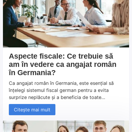
Aspecte fiscale: Ce trebuie să
am în vedere ca angajat român
în Germania?
Ca angajat român în Germania, este esențial să
înțelegi sistemul fiscal german pentru a evita
surprize neplăcute și a beneficia de toate
avantajele fiscale disponibile. Alegerea corectă a
Citește mai mult
clasei de impozitare și utilizarea deducerilor
fiscale, cum ar fi deducerea pentru dublul domiciliu
și diurna, te pot ajuta să îți crești semnificativ