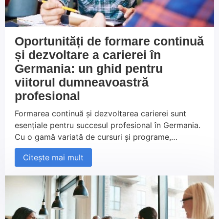
Oportunități de formare continuă
și dezvoltare a carierei în
Germania: un ghid pentru
viitorul dumneavoastră
profesional
Formarea continuă și dezvoltarea carierei sunt
esențiale pentru succesul profesional în Germania.
Cu o gamă variată de cursuri și programe,
Germania oferă oportunități excelente pentru a vă
Citește mai mult
extinde competențele și a vă atinge obiectivele
profesionale. Acest ghid vă va arăta cum să
profitați de aceste oportunități și să vă construiți
un viitor solid în cariera dvs. în Germania.