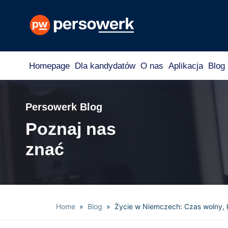
Homepage
Dla kandydatów
O nas
Aplikacja
Blog
Persowerk Blog
Poznaj nas
znać
Home
»
Blog
» Życie w Niemczech: Czas wolny, k