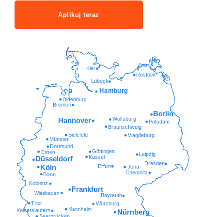
Aplikuj teraz
Kiel
Rostock
Lübeck
Hamburg
Oldenburg
Bremen
Berlin
Wolfsburg
Hannover
Potsdam
Braunschweig
Bielefeld
Magdeburg
Münster
Dortmund
Göttingen
Essen
Leipzig
Kassel
Düsseldorf
Dresden
Erfurt
Köln
Jena
Chemnitz
Bonn
Koblenz
Frankfurt
Wiesbaden
Bayreuth
Trier
Würzburg
Mannheim
Kaiserslautern
Nürnberg
Saarbrücken