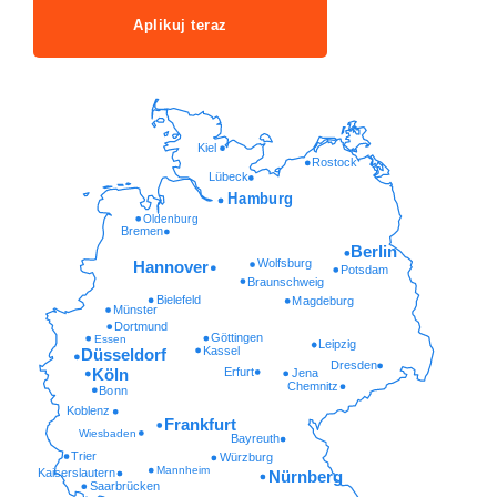
Aplikuj teraz
Kiel
Rostock
Lübeck
Hamburg
Oldenburg
Bremen
Berlin
Wolfsburg
Hannover
Potsdam
Braunschweig
Bielefeld
Magdeburg
Münster
Dortmund
Göttingen
Essen
Leipzig
Kassel
Düsseldorf
Dresden
Erfurt
Köln
Jena
Chemnitz
Bonn
Koblenz
Frankfurt
Wiesbaden
Bayreuth
Trier
Würzburg
Mannheim
Kaiserslautern
Nürnberg
Saarbrücken