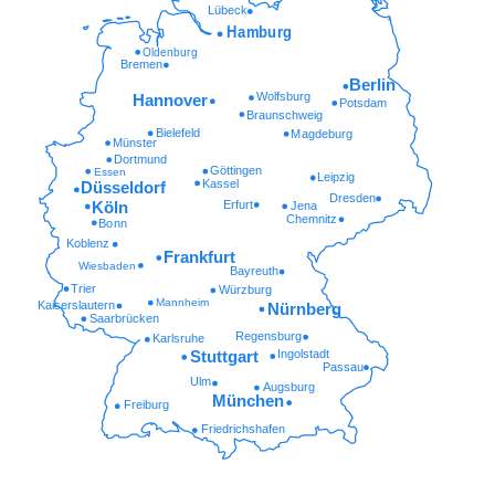
Lübeck
Hamburg
Oldenburg
Bremen
Berlin
Wolfsburg
Hannover
Potsdam
Braunschweig
Bielefeld
Magdeburg
Münster
Dortmund
Göttingen
Essen
Leipzig
Kassel
Düsseldorf
Dresden
Erfurt
Köln
Jena
Chemnitz
Bonn
Koblenz
Frankfurt
Wiesbaden
Bayreuth
Trier
Würzburg
Mannheim
Kaiserslautern
Nürnberg
Saarbrücken
Regensburg
Karlsruhe
Ingolstadt
Stuttgart
Passau
Ulm
Augsburg
München
Freiburg
Friedrichshafen