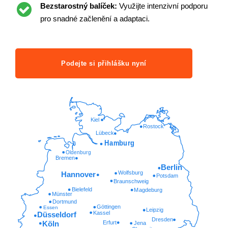
Bezstarostný balíček:
Využijte intenzivní podporu
pro snadné začlenění a adaptaci.
Podejte si přihlášku nyní
Kiel
Rostock
Lübeck
Hamburg
Oldenburg
Bremen
Berlin
Wolfsburg
Hannover
Potsdam
Braunschweig
Bielefeld
Magdeburg
Münster
Dortmund
Göttingen
Essen
Leipzig
Kassel
Düsseldorf
Dresden
Erfurt
Köln
Jena