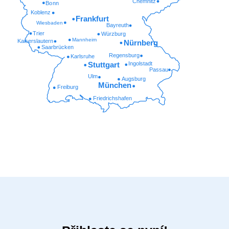
Chemnitz
Bonn
Koblenz
Frankfurt
Wiesbaden
Bayreuth
Trier
Würzburg
Mannheim
Kaiserslautern
Nürnberg
Saarbrücken
Regensburg
Karlsruhe
Ingolstadt
Stuttgart
Passau
Ulm
Augsburg
München
Freiburg
Friedrichshafen