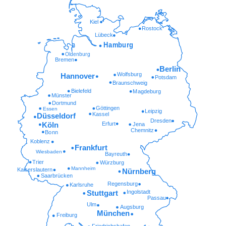
Kiel
Rostock
Lübeck
Hamburg
Oldenburg
Bremen
Berlin
Wolfsburg
Hannover
Potsdam
Braunschweig
Bielefeld
Magdeburg
Münster
Dortmund
Göttingen
Essen
Leipzig
Kassel
Düsseldorf
Dresden
Erfurt
Köln
Jena
Chemnitz
Bonn
Koblenz
Frankfurt
Wiesbaden
Bayreuth
Trier
Würzburg
Mannheim
Kaiserslautern
Nürnberg
Saarbrücken
Regensburg
Karlsruhe
Ingolstadt
Stuttgart
Passau
Ulm
Augsburg
München
Freiburg