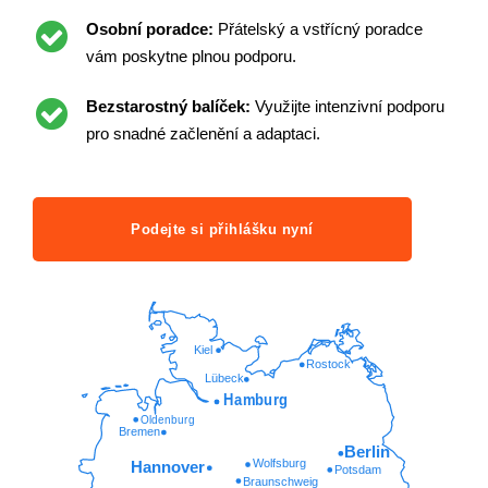
Osobní poradce:
Přátelský a vstřícný poradce
vám poskytne plnou podporu.
Bezstarostný balíček:
Využijte intenzivní podporu
pro snadné začlenění a adaptaci.
Podejte si přihlášku nyní
Kiel
Rostock
Lübeck
Hamburg
Oldenburg
Bremen
Berlin
Wolfsburg
Hannover
Potsdam
Braunschweig