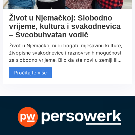
Život u Njemačkoj: Slobodno
vrijeme, kultura i svakodnevica
– Sveobuhvatan vodič
Život u Njemačkoj nudi bogatu mješavinu kulture,
živopisne svakodnevice i raznovrsnih mogućnosti
za slobodno vrijeme. Bilo da ste novi u zemlji ili
već neko vrijeme ovdje živite, naš vodič pruža
Pročitajte više
ključne informacije o kulturnim razlikama,
popularnim aktivnostima i praktičnim savjetima za
lakšu integraciju u njemačko društvo. Uživajte u
istraživanju svih aspekata njemačkog načina
života i brzo se osjećajte kao kod kuće.