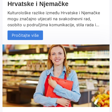
Hrvatske i Njemačke
Kulturološke razlike između Hrvatske i Njemačke
mogu značajno utjecati na svakodnevni rad,
osobito u područjima komunikacije, stila rada i
hijerarhije. Dok njemačka radna kultura naglašava
Pročitajte više
točnost, izravnu komunikaciju i jasnu odvojenost
između profesionalnog i privatnog života, hrvatski
radnici često naglašavaju fleksibilnost i osobne
odnose. Razumijevanje ovih razlika ključno je za
uspješnu suradnju i prilagodbu u njemačkom
radnom okruženju.