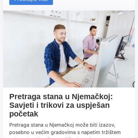
i aktivnim korištenjem platformi poput LinkedIn-a i
Xing-a, možete značajno poboljšati svoje
profesionalne izglede i uspješno se integrirati u
njemačko radno okruženje.
Pretraga stana u Njemačkoj:
Savjeti i trikovi za uspješan
početak
Pretraga stana u Njemačkoj može biti izazov,
posebno u većim gradovima s napetim tržištem