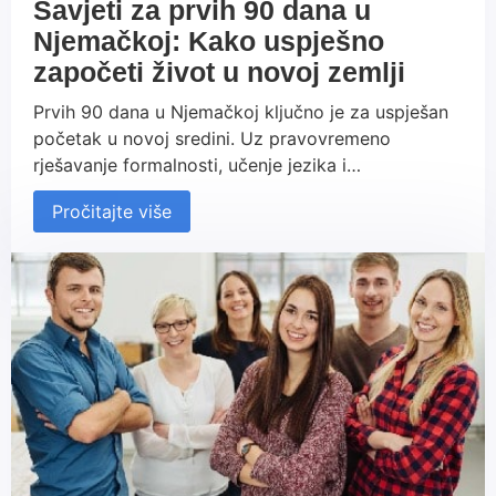
Savjeti za prvih 90 dana u
Njemačkoj: Kako uspješno
započeti život u novoj zemlji
Prvih 90 dana u Njemačkoj ključno je za uspješan
početak u novoj sredini. Uz pravovremeno
rješavanje formalnosti, učenje jezika i
razumijevanje njemačke kulture, možete se brzo
Pročitajte više
prilagoditi i osjećati se kao kod kuće. Persowerk
vam pruža podršku tijekom ovog procesa, od
pronalaska posla do integracije u njemačko
društvo.