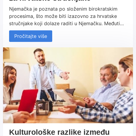
Njemačka je poznata po složenim birokratskim
procesima, što može biti izazovno za hrvatske
stručnjake koji dolaze raditi u Njemačku. Međutim,
uz pravu pripremu i informacije, moguće je
Pročitajte više
uspješno savladati sve prepreke. U ovom vodiču
donosimo ključne korake za razumijevanje i
prevladavanje najvažnijih birokratskih zahtjeva
kako biste se uspješno integrirali u njemačko
radno okruženje.
Kulturološke razlike između