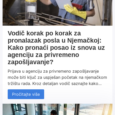
Vodič korak po korak za
pronalazak posla u Njemačkoj:
Kako pronaći posao iz snova uz
agenciju za privremeno
zapošljavanje?
Prijava u agenciju za privremeno zapošljavanje
može biti ključ za uspješan početak na njemačkom
tržištu rada. Kroz detaljan vodič saznajte kako
odabrati odgovarajuću agenciju, dobiti najbolju
Pročitajte više
ponudu za posao, organizirati svoj boravak u
Njemačkoj i započeti novu karijeru s podrškom
koja vam olakšava svaki korak.