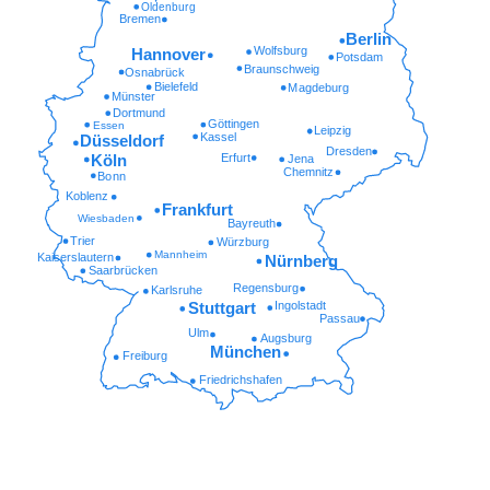
Oldenburg
Bremen
Berlin
Wolfsburg
Hannover
Potsdam
Braunschweig
Osnabrück
Bielefeld
Magdeburg
Münster
Dortmund
Göttingen
Essen
Leipzig
Kassel
Düsseldorf
Dresden
Erfurt
Köln
Jena
Chemnitz
Bonn
Koblenz
Frankfurt
Wiesbaden
Bayreuth
Trier
Würzburg
Mannheim
Kaiserslautern
Nürnberg
Saarbrücken
Regensburg
Karlsruhe
Ingolstadt
Stuttgart
Passau
Ulm
Augsburg
München
Freiburg
Friedrichshafen