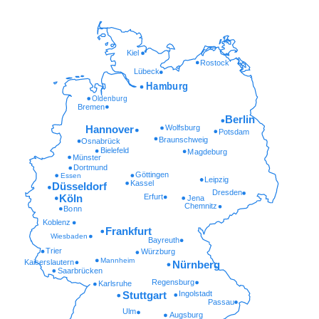
Kiel
Rostock
Lübeck
Hamburg
Oldenburg
Bremen
Berlin
Wolfsburg
Hannover
Potsdam
Braunschweig
Osnabrück
Bielefeld
Magdeburg
Münster
Dortmund
Göttingen
Essen
Leipzig
Kassel
Düsseldorf
Dresden
Erfurt
Köln
Jena
Chemnitz
Bonn
Koblenz
Frankfurt
Wiesbaden
Bayreuth
Trier
Würzburg
Mannheim
Kaiserslautern
Nürnberg
Saarbrücken
Regensburg
Karlsruhe
Ingolstadt
Stuttgart
Passau
Ulm
Augsburg